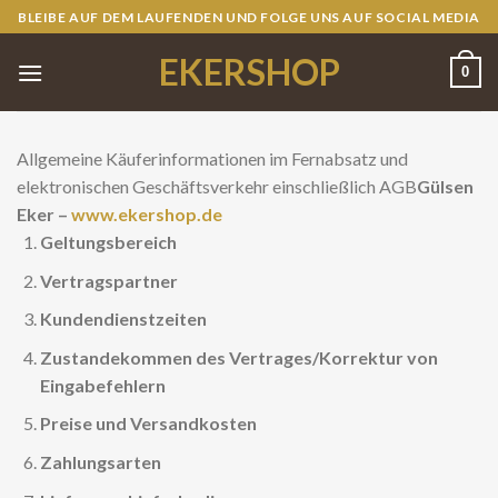
Skip
BLEIBE AUF DEM LAUFENDEN UND FOLGE UNS AUF SOCIAL MEDIA
to
EKERSHOP
content
0
Allgemeine Käuferinformationen im Fernabsatz und
elektronischen Geschäftsverkehr einschließlich AGB
Gülsen
Eker –
www.ekershop.de
Geltungsbereich
Vertragspartner
Kundendienstzeiten
Zustandekommen des Vertrages/Korrektur von
Eingabefehlern
Preise und Versandkosten
Zahlungsarten