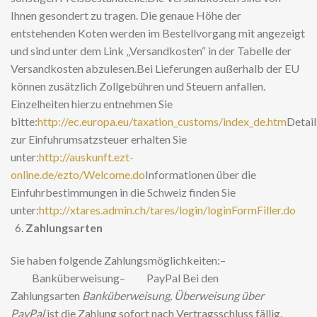
Ihnen gesondert zu tragen. Die genaue Höhe der
entstehenden Koten werden im Bestellvorgang mit angezeigt
und sind unter dem Link „Versandkosten“ in der Tabelle der
Versandkosten abzulesen.Bei Lieferungen außerhalb der EU
können zusätzlich Zollgebühren und Steuern anfallen.
Einzelheiten hierzu entnehmen Sie
bitte:
http://ec.europa.eu/taxation_customs/index_de.htm
Detai
zur Einfuhrumsatzsteuer erhalten Sie
unter:
http://auskunft.ezt-
online.de/ezto/Welcome.do
Informationen über die
Einfuhrbestimmungen in die Schweiz finden Sie
unter:
http://xtares.admin.ch/tares/login/loginFormFiller.do
Zahlungsarten
Sie haben folgende Zahlungsmöglichkeiten:–
Banküberweisung– PayPal Bei den
Zahlungsarten
Banküberweisung, Überweisung über
PayPal
ist die Zahlung sofort nach Vertragsschluss fällig.