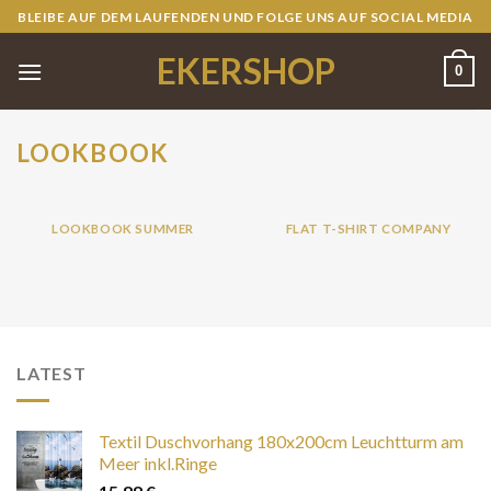
Skip
BLEIBE AUF DEM LAUFENDEN UND FOLGE UNS AUF SOCIAL MEDIA
to
EKERSHOP
content
0
LOOKBOOK
LOOKBOOK SUMMER
FLAT T-SHIRT COMPANY
LATEST
Textil Duschvorhang 180x200cm Leuchtturm am
Meer inkl.Ringe