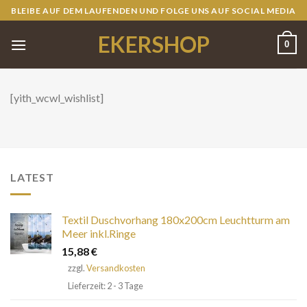
Skip
BLEIBE AUF DEM LAUFENDEN UND FOLGE UNS AUF SOCIAL MEDIA
to
EKERSHOP
content
0
[yith_wcwl_wishlist]
LATEST
Textil Duschvorhang 180x200cm Leuchtturm am
Meer inkl.Ringe
15,88
€
zzgl.
Versandkosten
Lieferzeit: 2 - 3 Tage