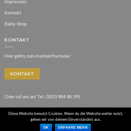
Impressum
Kontakt
Baby-Shop
KONTAKT
Hier gehts zum Kontaktformular:
KONTAKT
Oder ruf uns an! Tel.: 0203 984 48 395
Diese Website benutzt Cookies. Wenn du die Website weiter nutzt,
gehen wir von deinem Einverständnis aus.
Copyright 2026 ©
Ekershop
OK
ERFAHRE MEHR