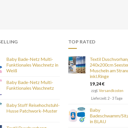
SELLING
TOP RATED
Baby Bade-Netz Multi-
Textil Duschvorhan
Funktionales Waschnetz in
240x200cm Seeste
Weiß
Muscheln am Stran
inkl.Ringe
Baby Bade-Netz Multi-
19,24
€
Funktionales Waschnetz
zzgl.
Versandkosten
Lieferzeit: 2 - 3 Tage
Baby Stoff Reisehochstuhl-
Baby
Husse Patchwork-Muster
Badeschwamm/Si
in BLAU
Textil Duschvorhang