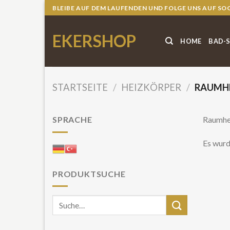
Skip
BLEIBE AUF DEM LAUFENDEN UND FOLGE UNS AUF SO
to
content
EKERSHOP
HOME
BAD-
STARTSEITE
/
HEIZKÖRPER
/
RAUMHE
SPRACHE
Raumhe
Es wurd
PRODUKTSUCHE
Suche
nach: