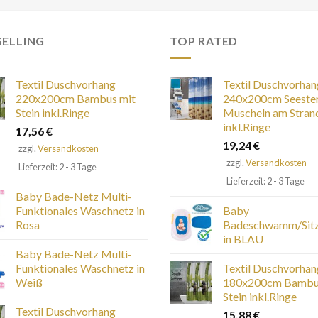
SELLING
TOP RATED
Textil Duschvorhang
Textil Duschvorhan
220x200cm Bambus mit
240x200cm Seeste
Stein inkl.Ringe
Muscheln am Stran
inkl.Ringe
17,56
€
19,24
€
zzgl.
Versandkosten
zzgl.
Versandkosten
Lieferzeit: 2 - 3 Tage
Lieferzeit: 2 - 3 Tage
Baby Bade-Netz Multi-
Funktionales Waschnetz in
Baby
Rosa
Badeschwamm/Si
in BLAU
Baby Bade-Netz Multi-
Funktionales Waschnetz in
Textil Duschvorhan
Weiß
180x200cm Bambu
Stein inkl.Ringe
Textil Duschvorhang
15,88
€