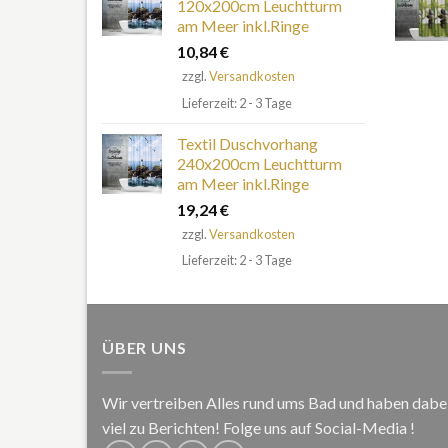
120x200cm Leuchtturm
am Meer inkl.Ringe
10,84
€
zzgl.
Versandkosten
Lieferzeit: 2 - 3 Tage
Textil Duschvorhang
240x200cm Leuchtturm
am Meer inkl.Ringe
19,24
€
zzgl.
Versandkosten
Lieferzeit: 2 - 3 Tage
ÜBER UNS
Wir vertreiben Alles rund ums Bad und haben dabe
viel zu Berichten! Folge uns auf Social-Media !