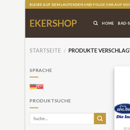
Skip
BLEIBE AUF DEM LAUFENDEN UND FOLGE UNS AUF SO
to
content
EKERSHOP
HOME
BAD-
STARTSEITE
/
PRODUKTE VERSCHLAG
SPRACHE
PRODUKTSUCHE
Suche
nach:
SEV