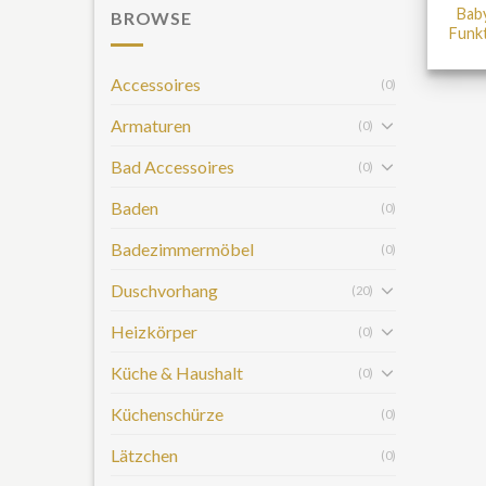
Bab
BROWSE
Funk
Accessoires
(0)
Armaturen
(0)
Bad Accessoires
(0)
Baden
(0)
Badezimmermöbel
(0)
Duschvorhang
(20)
Heizkörper
(0)
Küche & Haushalt
(0)
Küchenschürze
(0)
Lätzchen
(0)