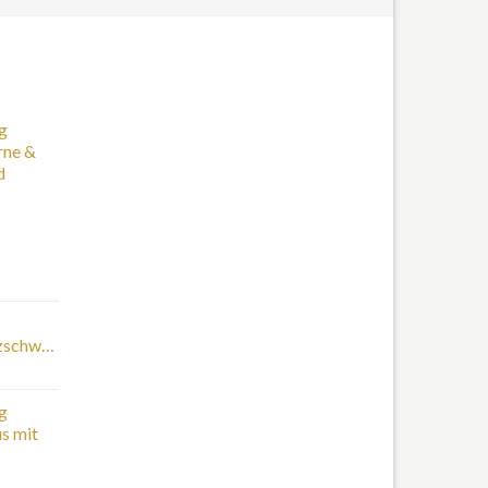
g
rne &
d
tzschwamm
g
s mit