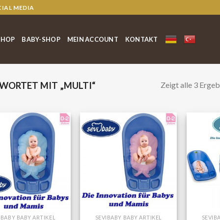
CIAL MEDIA
SHOP
BABY-SHOP
MEIN ACCOUNT
KONTAKT
Zeigt alle 3 Ergeb
WORTET MIT „MULTI“
IBABY BABY ARTIKEL
SEVIBABY BABY ARTIKEL
SEVIB