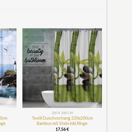
220 X 200 CM
00cm
Textil Duschvorhang 220x200cm
nge
Bambus mit Stein inkl.Ringe
17,56
€