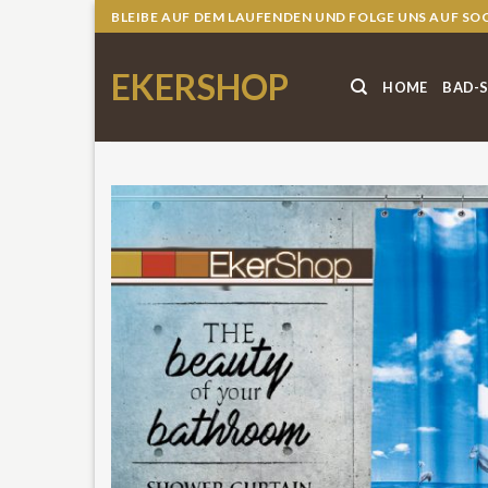
Skip
BLEIBE AUF DEM LAUFENDEN UND FOLGE UNS AUF SO
to
content
EKERSHOP
HOME
BAD-