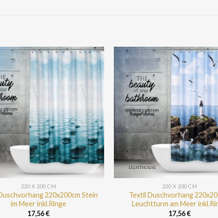
220 X 200 CM
220 X 200 CM
 Duschvorhang 220x200cm Stein
Textil Duschvorhang 220x2
im Meer inkl.Ringe
Leuchtturm am Meer inkl.Ri
17,56
€
17,56
€