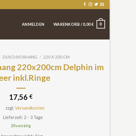
0
ANMELDEN
WARENKORB /
0,00
€
/
DUSCHVORHANG
/
220 X 200 CM
rhang 220x200cm Delphin im
er inkl.Ringe
17,56
€
zzgl.
Versandkosten
Lieferzeit: 2 - 3 Tage
20 vorrätig
Versandgewicht:
1kg