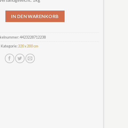
vorhang 220x200cm Delphin im Meer inkl.Ringe Menge
IN DEN WARENKORB
ikelnummer:
4423228712238
Kategorie:
220 x 200 cm